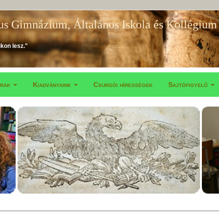
us Gimnázium, Általános Iskola és Kollégium
ikon lesz."
árak
Kiadványaink
Csurgói hírességek
Sajtófigyelő