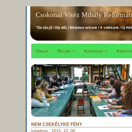
Ugrás
Csokonai Vitéz Mihály Reformát
a
tartalomra
"De tán jő / Oly idő, / Melyben nékünk / A vidékünk / Új Hél
Címlap
Rólunk
Katalógus
Könyvt
Fő
navigáció
NEM CSEKÉLYKE FÉNY
kvtadmin
:
2015. 10. 08.