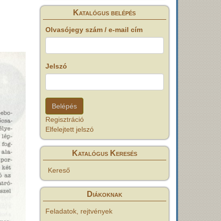
Katalógus belépés
Olvasójegy szám / e-mail cím
Jelszó
Regisztráció
Elfelejtett jelszó
Katalógus Keresés
Kereső
Diákoknak
Feladatok, rejtvények