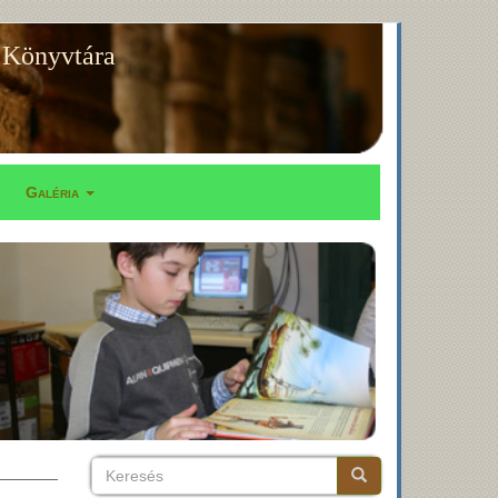
 Könyvtára
Galéria
Keresés
Keresés
Keresés