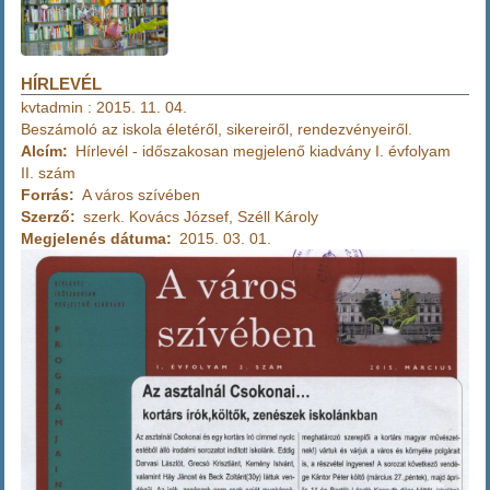
HÍRLEVÉL
kvtadmin
:
2015. 11. 04.
Beszámoló az iskola életéről, sikereiről, rendezvényeiről.
Alcím
Hírlevél - időszakosan megjelenő kiadvány I. évfolyam
II. szám
Forrás
A város szívében
Szerző
szerk. Kovács József, Széll Károly
Megjelenés dátuma
2015. 03. 01.