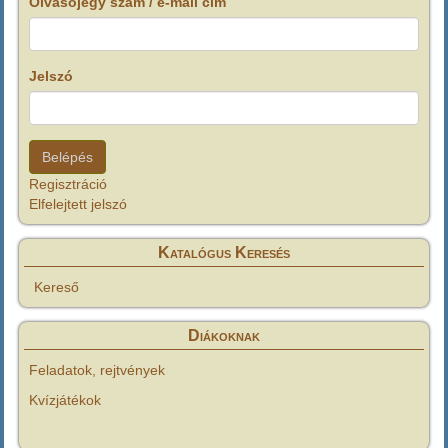
Olvasójegy szám / e-mail cím
Jelszó
Regisztráció
Elfelejtett jelszó
Katalógus Keresés
Kereső
Diákoknak
Feladatok, rejtvények
Kvízjátékok