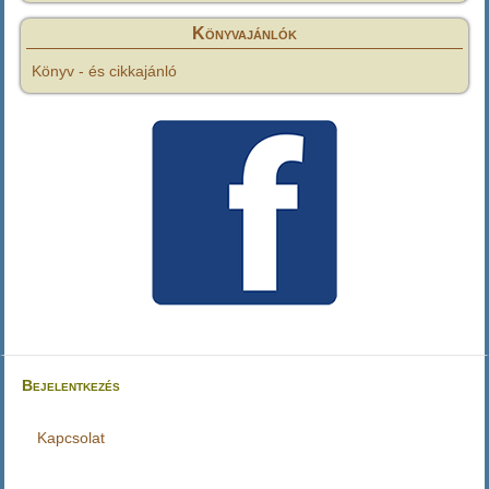
Könyvajánlók
Könyv - és cikkajánló
Bejelentkezés
Felhasználói
fiók
Kapcsolat
Lábléc
menüje
menü