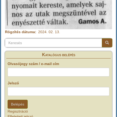
Rögzítés dátuma
2024. 02. 13.
Keresés
Keresés
Keresé
Katalógus belépés
Olvasójegy szám / e-mail cím
Jelszó
Regisztráció
Elfelejtett jelszó