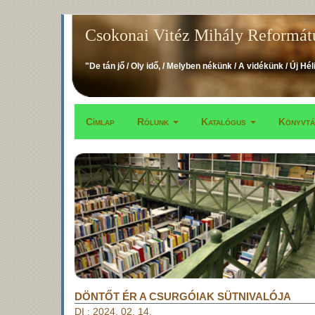
Ugrás
Csokonai Vitéz Mihály Reformát
a
tartalomra
"De tán jő / Oly idő, / Melyben nékünk / A vidékünk / Új Hél
Címlap
Rólunk
Katalógus
Könyvt
Fő
navigáció
DÖNTŐT ÉR A CSURGÓIAK SÜTNIVALÓJA
DI
:
2024. 02. 14.