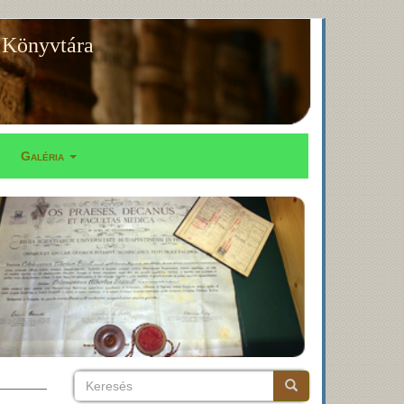
 Könyvtára
Galéria
Keresés
Keresés
Keresés