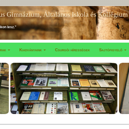
us Gimnázium, Általános Iskola és Kollégium
ikon lesz."
árak
Kiadványaink
Csurgói hírességek
Sajtófigyelő