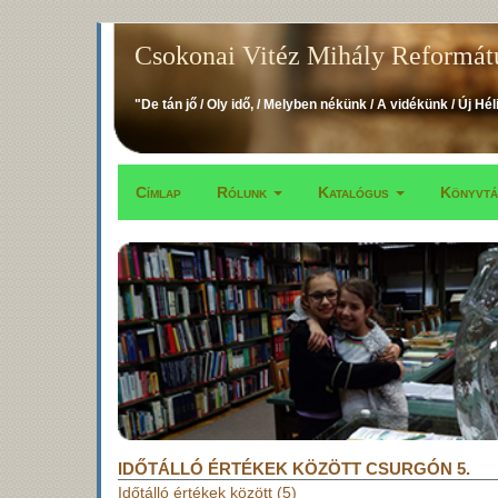
Ugrás
Csokonai Vitéz Mihály Reformát
a
tartalomra
"De tán jő / Oly idő, / Melyben nékünk / A vidékünk / Új Hél
Címlap
Rólunk
Katalógus
Könyvt
Fő
navigáció
IDŐTÁLLÓ ÉRTÉKEK KÖZÖTT CSURGÓN 5.
Időtálló értékek között (5)