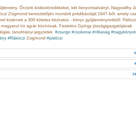
yűjtemény. Őrzünk kódextöredékeket, két ősnyomtatványt, Nagyváthy 
óczi Zsigmond keresztelőjén mondott prédikációját 1647-ből, amely cs
mel kísérnek a 300 kötetes kéziratos - könyv gyűjteményünkből: Pálócz
magyarul író agrár közírónak, Festetics György jószágigazgatójának
ógiai, tanulmányi jegyzetek.
#csurgo
#csokonai
#ritkaság
#nagykönyvt
ány
#Rákóczi
Zsigmond
#pálóczi
6
4
34