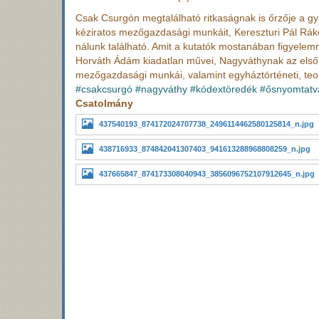
Csak Csurgón megtalálható ritkaságnak is őrzője a g
kéziratos mezőgazdasági munkáit, Kereszturi Pál Rák
nálunk található. Amit a kutatók mostanában figyelem
Horváth Ádám kiadatlan művei, Nagyváthynak az első 
mezőgazdasági munkái, valamint egyháztörténeti, teol
#csakcsurgó
#nagyváthy
#kódextöredék
#ősnyomtatv
Csatolmány
437540193_874172024707738_2496114462580125814_n.jpg
438716933_874842041307403_941613288968808259_n.jpg
437665847_874173308040943_3856096752107912645_n.jpg