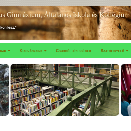
us Gimnázium, Általános Iskola és Kollégium
ikon lesz."
árak
Kiadványaink
Csurgói hírességek
Sajtófigyelő