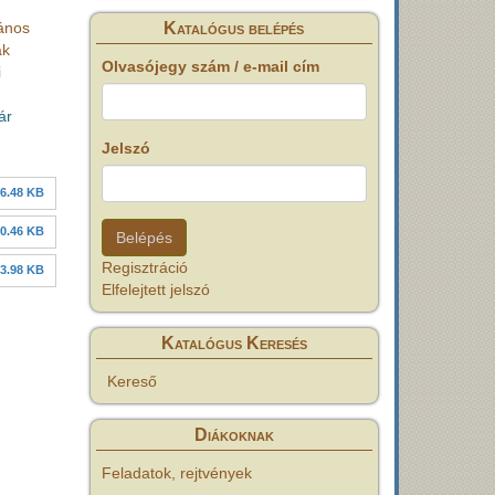
János
Katalógus belépés
ak
Olvasójegy szám / e-mail cím
i
ár
Jelszó
6.48 KB
0.46 KB
Regisztráció
3.98 KB
Elfelejtett jelszó
Katalógus Keresés
Kereső
Diákoknak
Feladatok, rejtvények