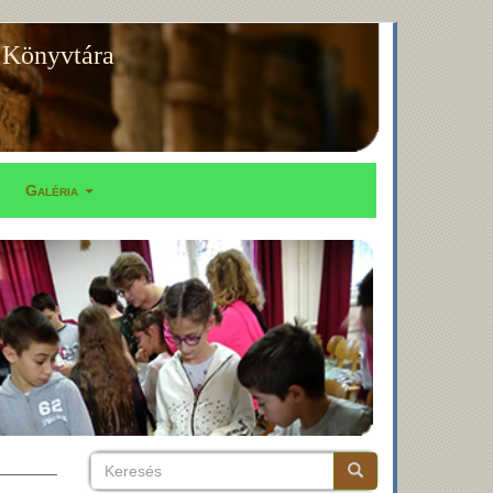
 Könyvtára
Galéria
Keresés
Keresés
Keresés